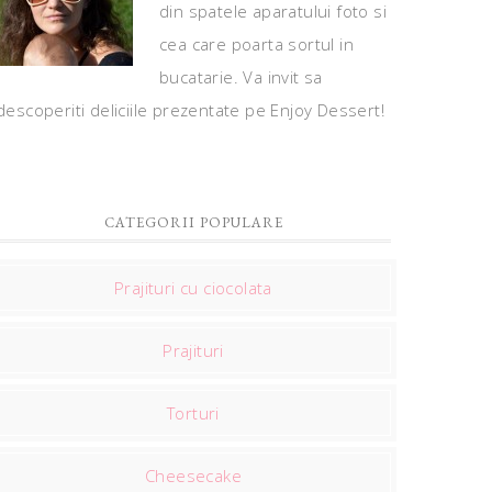
din spatele aparatului foto si
cea care poarta sortul in
bucatarie. Va invit sa
descoperiti deliciile prezentate pe Enjoy Dessert!
CATEGORII POPULARE
Prajituri cu ciocolata
Prajituri
Torturi
Cheesecake