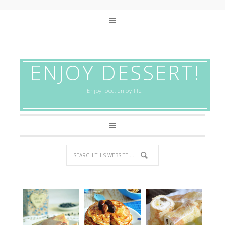
ENJOY DESSERT!
Enjoy food, enjoy life!