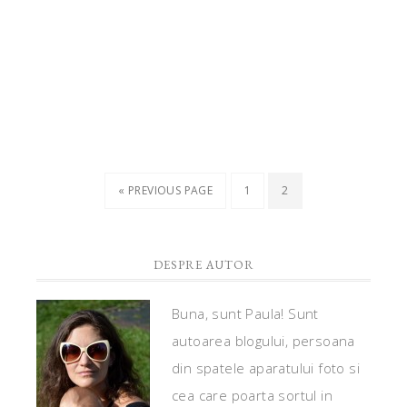
« PREVIOUS PAGE
1
2
DESPRE AUTOR
Buna, sunt Paula! Sunt
autoarea blogului, persoana
din spatele aparatului foto si
cea care poarta sortul in